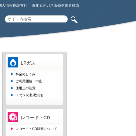
個人情報保護方針
｜
液化石油ガス販売事業者標識
LPガス
料金のしくみ
ご利用開始・中止
使用上の注意
LPガスの基礎知識
レコード・CD
レコード・CD販売について