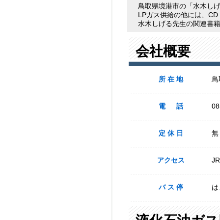
鳥取県境港市の「水木し
LPガス供給の他には、C
水木しげる先生の関連書
会社概要
所 在 地
鳥
電 話
08
定 休 日
無
アクセス
J
バ ス 停
は