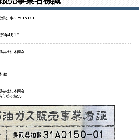
販売事業者標識
県知事31A0150-01
成9年4月1日
限会社柏木商会
木 徹
限会社柏木商会
港市松ヶ枝55