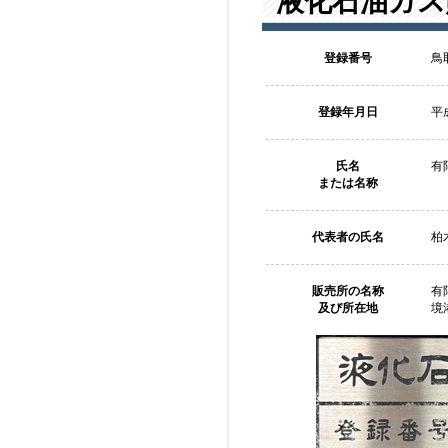
液化石油ガス
登録番号
鳥取
登録年月日
平
氏名
有
または名称
代表者の氏名
柏
販売所の名称
有
及び所在地
境